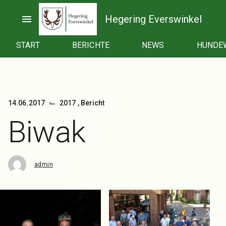
Zum
Inhalt
menu
Hegering Everswinkel
springen
START
BERICHTE
NEWS
HUNDE
⌙
14.06.2017
2017
,
Bericht
Biwak
admin