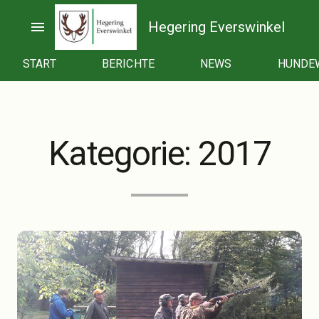
Zum
Inhalt
menu
Hegering Everswinkel
springen
START
BERICHTE
NEWS
HUNDE
Kategorie:
2017