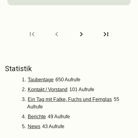
first_page
chevron_left
chevron_right
last_page
Nächste
Letzte
Seite
Seite
Statistik
Taubentage
650 Aufrufe
Kontakt / Vorstand
101 Aufrufe
Ein Tag mit Falke, Fuchs und Fernglas
55
Aufrufe
Berichte
49 Aufrufe
News
43 Aufrufe