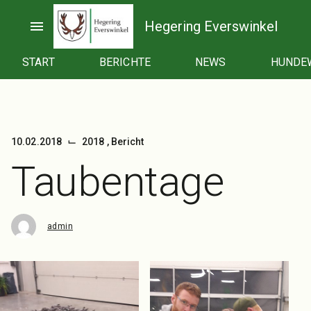
Zum
Inhalt
menu
Hegering Everswinkel
springen
START
BERICHTE
NEWS
HUNDE
⌙
10.02.2018
2018
,
Bericht
Taubentage
admin