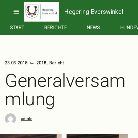
Zum
Inhalt
menu
Hegering Everswinkel
springen
START
BERICHTE
NEWS
HUNDE
⌙
23.03.2018
2018
,
Bericht
Generalversam
mlung
admin