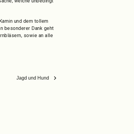
 Sache, welche unbedingt
n Kamin und dem tollem
in besonderer Dank geht
rnbläsern, sowie an alle
chevron_right
Jagd und Hund