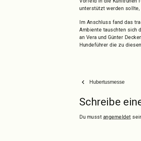
Vorfeld in die Kühltruhen
unterstützt werden sollte
Im Anschluss fand das tra
Ambiente tauschten sich 
an Vera und Günter Decken
Hundeführer die zu diese
chevron_left
Hubertusmesse
Schreibe ei
Du musst
angemeldet
sei