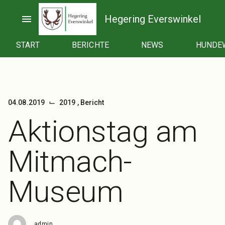
Zum
Inhalt
menu
Hegering Everswinkel
springen
START
BERICHTE
NEWS
HUNDE
⌙
04.08.2019
2019
,
Bericht
Aktionstag am
Mitmach-
Museum
admin