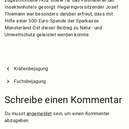
zugeschnittene Holz sowie für das Füllmaterial der
Insektenhotels gesorgt. Hegeringvorsitzender Josef
Thiemann war besonders darüber erfreut, dass mit
Hilfe einer 500-Euro-Spende der Sparkasse
Münsterland Ost dieser Beitrag zu Natur- und
Umweltschutz geleistet werden konnte.
chevron_left
Krähenbejagung
chevron_right
Fuchsbejagung
Schreibe einen Kommentar
Du musst
angemeldet
sein, um einen Kommentar
abzugeben.