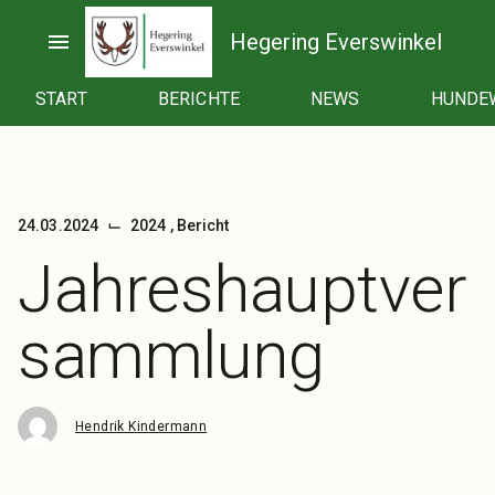
Zum
Inhalt
menu
Hegering Everswinkel
springen
START
BERICHTE
NEWS
HUNDE
⌙
24.03.2024
2024
,
Bericht
Jahreshauptver
sammlung
Hendrik Kindermann