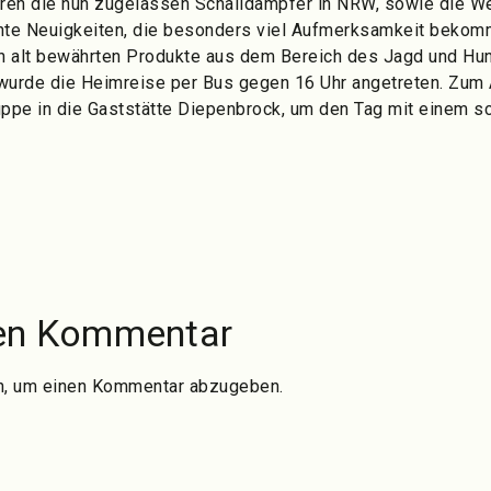
ren die nun zugelassen Schalldämpfer in NRW, sowie die We
ante Neuigkeiten, die besonders viel Aufmerksamkeit beko
uch alt bewährten Produkte aus dem Bereich des Jagd und H
 wurde die Heimreise per Bus gegen 16 Uhr angetreten. Zu
uppe in die Gaststätte Diepenbrock, um den Tag mit einem 
nen Kommentar
n, um einen Kommentar abzugeben.