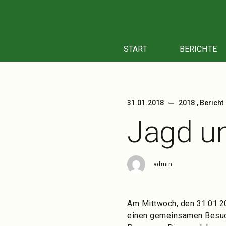
Zum
Inhalt
springen
START
BERICHTE
⌙
31.01.2018
2018
,
Bericht
Jagd u
admin
Am Mittwoch, den 31.01.20
einen gemeinsamen Besuch