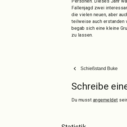
Personen. Dieses Jahr wa
Fallenjagd zwei interess
die vielen neuen, aber a
teilweise auch erstanden
begab sich eine kleine Gr
zu lassen.
chevron_left
Schießstand Buke
Schreibe ei
Du musst
angemeldet
sei