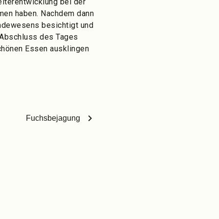
iterentwicklung bei der
mmen haben. Nachdem dann
undewesens besichtigt und
m Abschluss des Tages
schönen Essen ausklingen
chevron_right
Fuchsbejagung