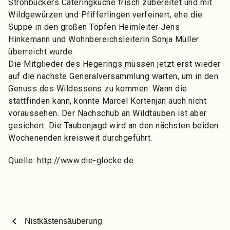
Strohbückers Cateringküche frisch zubereitet und mit
Wildgewürzen und Pfifferlingen verfeinert, ehe die
Suppe in den großen Töpfen Heimleiter Jens
Hinkemann und Wohnbereichsleiterin Sonja Müller
überreicht wurde.
Die Mitglieder des Hegerings müssen jetzt erst wieder
auf die nächste Generalversammlung warten, um in den
Genuss des Wildessens zu kommen. Wann die
stattfinden kann, konnte Marcel Kortenjan auch nicht
voraussehen. Der Nachschub an Wildtauben ist aber
gesichert. Die Taubenjagd wird an den nächsten beiden
Wochenenden kreisweit durchgeführt.
Quelle:
http://www.die-glocke.de
chevron_left
Nistkästensäuberung