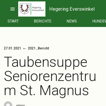
Zum
Inhalt
menu
Hegering Everswinkel
springen
START
BERICHTE
NEWS
HUNDE
⌙
27.01.2021
2021
,
Bericht
Taubensuppe
Seniorenzentru
m St. Magnus
admin