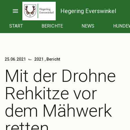
Zum
Inhalt
menu
Hegering Everswinkel
springen
START
BERICHTE
NEWS
HUNDE
⌙
25.06.2021
2021
,
Bericht
Mit der Drohne
Rehkitze vor
dem Mähwerk
retten