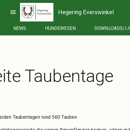
menu
Hegering Everswinkel
NEWS
HUNDEWESEN
DOWNLOADS/LI
ite Taubentage
beiden Taubentagen rund 560 Tauben
etationsperiode die jungen Rapspflanzen keimen, sitzen mi