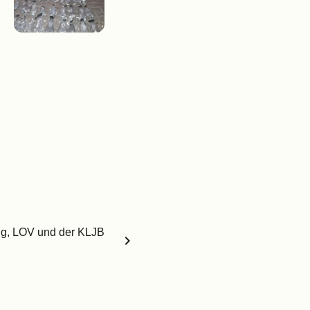
g, LOV und der KLJB
chevron_right