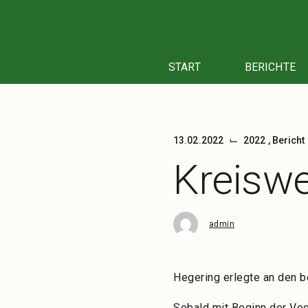
Zum
Inhalt
springen
START
BERICHTE
⌙
13.02.2022
2022
,
Bericht
Kreiswe
admin
Hegering erlegte an den 
Sobald mit Beginn der Veg