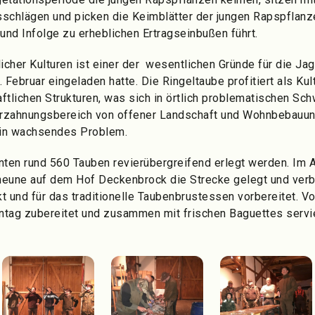
schlägen und picken die Keimblätter der jungen Rapspflanz
nd Infolge zu erheblichen Ertragseinbußen führt.
icher Kulturen ist einer der wesentlichen Gründe für die Jag
 Februar eingeladen hatte. Die Ringeltaube profitiert als Kul
ftlichen Strukturen, was sich in örtlich problematischen S
Verzahnungsbereich von offener Landschaft und Wohnbebauun
ein wachsendes Problem.
ten rund 560 Tauben revierübergreifend erlegt werden. Im 
heune auf dem Hof Deckenbrock die Strecke gelegt und verb
t und für das traditionelle Taubenbrustessen vorbereitet. V
tag zubereitet und zusammen mit frischen Baguettes servie