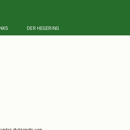
NKS
DER HEGERING
tunter dutzende von