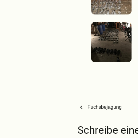
chevron_left
Fuchsbejagung
Schreibe ei